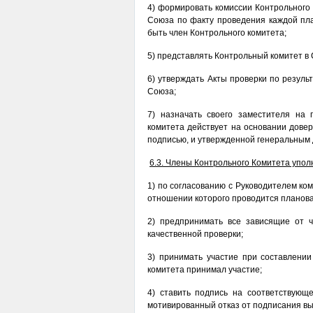
4) формировать комиссии Контрольного 
Союза по факту проведения каждой пла
быть член Контрольного комитета;
5) представлять Контрольный комитет в
6) утверждать Акты проверки по резул
Союза;
7) назначать своего заместителя на 
комитета действует на основании дове
подписью, и утвержденной генеральным
6.3. Члены Контрольного Комитета упо
1) по согласованию с Руководителем к
отношении которого проводится планова
2) предпринимать все зависящие от 
качественной проверки;
3) принимать участие при составлении
комитета принимал участие;
4) ставить подпись на соответствующ
мотивированный отказ от подписания вы