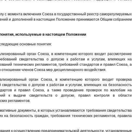
илу с момента включения Союза в государственный реестр саморегулируемых
нений и дополнений в настоящее Положение принимаются Общим собранием
 понятия, используемые в настоящем Положении
следующие основные понятия:
лизированный орган Союза, в компетенцию которого входит рассмотрение
ебований свидетельства о допуске к работам и услугам, влияющих на
ований технических регламентов, требований стандартов и правил Союза, а
в отношении членов Союза мер дисциплинарного воздействия.
лизированный орган Союза, в компетенцию которого входит проверка
свидетельства о допуске к работам и услугам, влияющих на безопасность
ндартов и правил Союза, а также проведение проверок по жалобам на
ий к выдаче свидетельств о допуске, правил контроля в области
ских регламентов.
рмативные документы, в которых устанавливаются требования свидетельства
их на безопасность граждан, требования технических регламентов, правила
ования к осуществлению предпринимательской деятельности, установленные