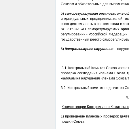
Союзом и обязательные для выполнения
5)
саморегулируемая организация в с
индивидуальных предпринимателей, о
свою деятельность в соответствии с за
№ 315-ФЗ «О саморегулируемых орга
регулировании» Российской Федерации 
государственный реестр саморегулируем
6)
дисциплинарное нарушение
– наруше
3.1. Контрольный Комитет Союза являе
проверка соблюдения членами Союза тр
жалобам на нарушения членами Союза т
3.2. Контрольный комитет подотчетен С
4
К компетенции Контрольного Комитета 
1) проведение плановых проверок деят
правил Союза;