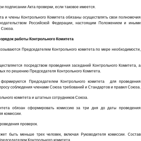
и подписании Акта проверки, если таковое имеется.
ета и члены Контрольного Комитета обязаны осуществлять свои полномочия
конодательством Российской Федерации, настоящим Положением и иными
 Союза.
Порядок работы Контрольного Комитета
 созываются Председателем Контрольного комитета по мере необходимости,
уществляется посредством проведения заседаний Контрольного Комитета, а
емых по решению Председателя Контрольного Комитета.
та формируются Председателем Контрольного комитета для проведения
просу соблюдения членами Союза требований и Стандартов и правил Союза.
льного комитета и штатных сотрудников Союза.
омитета обязан сформировать комиссию за три дня до даты проведения
ля комиссии.
проведения проверок.
ожет быть меньше трех человек, включая Руководителя комиссии. Состав
Председателем Контрольного комитета.