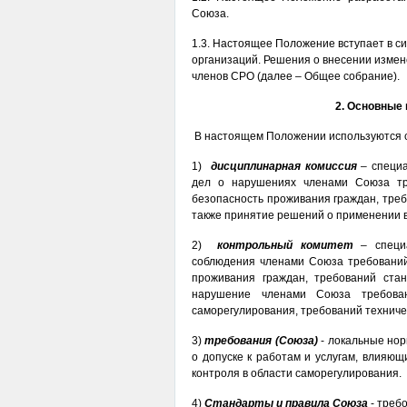
Союза.
1.3. Настоящее Положение вступает в с
организаций. Решения о внесении изме
членов СРО (далее – Общее собрание).
2. Основные
В настоящем Положении используются 
1)
дисциплинарная комиссия
– специа
дел о нарушениях членами Союза тр
безопасность проживания граждан, треб
также принятие решений о применении 
2)
контрольный комитет
– специа
соблюдения членами Союза требований 
проживания граждан, требований ста
нарушение членами Союза требован
саморегулирования, требований техниче
3)
требования (Союза)
- локальные но
о допуске к работам и услугам, влияющ
контроля в области саморегулирования.
4)
Стандарты и правила Союза
- треб