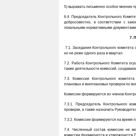
5) выражать письменно особое мнение пр
6.4. Председатель Контрольного Комит
добросовестно, в соответствии с за
локальными нормативными документами
7. 
7.1. Заседания Контрольного комитета
но не реже одного раза в квартал.
7.2. Работа Контрольного Комитета ос
также деятельности комиссий, создава
7.3. Комиссии Контрольного комите
плановых и внеплановых проверок по во
Комиссии формируются из членов Контро
7.3.1. Председатель Контрольного к
проверки, а также назначить Руководите
7.3.2. Комиссии формируются на время 
7.4. Численный состав комиссии не м
комиссии формируется и утверждается 