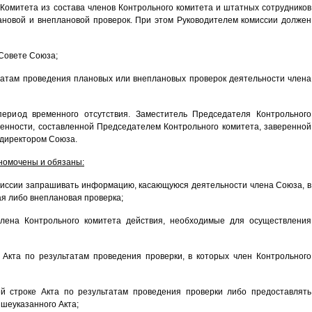
Комитета из состава членов Контрольного комитета и штатных сотрудников
новой и внеплановой проверок. При этом Руководителем комиссии должен
 Совете Союза;
ьтатам проведения плановых или внеплановых проверок деятельности члена
период временного отсутствия. Заместитель Председателя Контрольного
ренности, составленной Председателем Контрольного комитета, заверенной
 директором Союза.
лномочены и обязаны:
омиссии запрашивать информацию, касающуюся деятельности члена Союза, в
я либо внеплановая проверка;
члена Контрольного комитета действия, необходимые для осуществления
 Акта по результатам проведения проверки, в которых член Контрольного
ей строке Акта по результатам проведения проверки либо предоставлять
шеуказанного Акта;