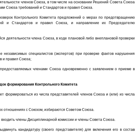
ятельности членов Союза, в том числе на основании Решений Совета Союза
ами Союза требований и Стандартов и правил Союза.
проверок Контрольного Комитета предложений о мерах по предотвращению
ий и Стандартов и правил Союза, и направление их Председателю
ся деятельности члена Союза, в ходе плановой либо внеплановой проверки
ие независимых специалистов (экспертов) при проверке фактов нарушения
в и правил Союза;
, предоставляемых членами Союза одновременно с заявлением о приеме в
ядок формирования Контрольного Комитета
жет формироваться из числа представителей членов Союза и (или) из числа
ых отношениях с Союзом, избираются Советом Союза.
ут входить члены Дисциплинарной комиссии и члены Совета Союза.
ыдвинуть кандидатуру (своего представителя) для включения его в состав