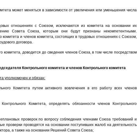
митета может меняться в зависимости от увеличения или уменьшения числа
довых отношениях с Союзом, исключаются из комитета на основании их
ению Совета Союза, которым они будут признаны некомпетентными.
 комитета и членов комитета, состоящих в трудовых отношениях с Союзом,
удового договора.
о комитета, доводится до сведения членов Союза, в том числе посредством
едседателя Контрольного комитета и членов Контрольного комитета
та уполномочен и обязан:
льного Комитета путем активного вовлечения в его работу всех членов
 Контрольного Комитета, определять обязанности членов Контрольного
неплановых проверок по вопросу соблюдения членами Союза требований и
ые проверки проводятся на основании поступивших жалоб на деятельность
ектора, а также на основании Решений Совета Союза;