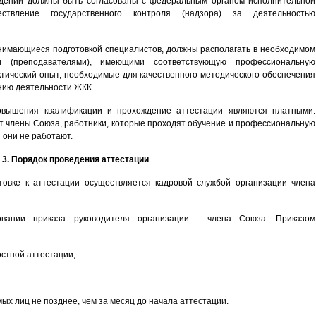
едений должны быть согласованы с федеральным органом исполнительной
ствление государственного контроля (надзора) за деятельностью
анимающиеся подготовкой специалистов, должны располагать в необходимом
и (преподавателями), имеющими соответствующую профессиональную
актический опыт, необходимые для качественного методического обеспечения
нию деятельности ЖКК.
повышения квалификации и прохождение аттестации являются платными.
т члены Союза, работники, которые проходят обучение и профессиональную
 они не работают.
3. Порядок проведения аттестации
товке к аттестации осуществляется кадровой службой организации члена
овании приказа руководителя организации - члена Союза. Приказом
остной аттестации;
ых лиц не позднее, чем за месяц до начала аттестации.