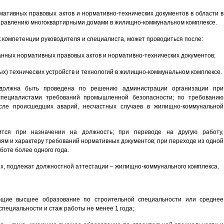
мативных правовых актов и нормативно-технических документов в области в
равлению многоквартирными домами в жилищно-коммунальном комплексе.
 компетенции руководителя и специалиста, может проводиться после:
танных нормативных правовых актов и нормативно-технических документов;
ых) технических устройств и технологий в жилищно-коммунальном комплексе.
 должна быть проведена по решению администрации организации при
специалистами требований промышленной безопасности; по требованию
сле происшедших аварий, несчастных случаев в жилищно-коммунальной
дится при назначении на должность; при переводе на другую работу,
м и характеру требований нормативных документов; при переходе из одной
боте более одного года.
рых, подлежат должностной аттестации – жилищно-коммунального комплекса.
ющие высшее образование по строительной специальности или среднее
пециальности и стаж работы не менее 1 года;