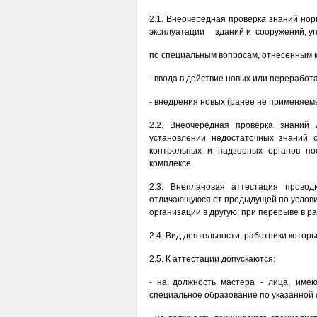
2.1. Внеочередная проверка знаний нор
эксплуатации зданий и сооружений, уп
по специальным вопросам, отнесенным к
- ввода в действие новых или перерабо
- внедрения новых (ранее не применяем
2.2. Внеочередная проверка знаний
установлении недостаточных знаний 
контрольных и надзорных органов по
комплексе.
2.3. Внеплановая аттестация прово
отличающуюся от предыдущей по условия
организации в другую; при перерыве в ра
2.4. Вид деятельности, работники кото
2.5. К аттестации допускаются:
- на должность мастера - лица, име
специальное образование по указанной с