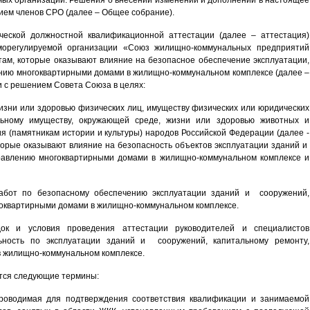
мых организаций. Решения о внесении изменений и дополнений в настоящее
ем членов СРО (далее – Общее собрание).
ческой должностной квалификационной аттестации (далее – аттестация)
морегулируемой организации «Союз жилищно-коммунальных предприятий
там, которые оказывают влияние на безопасное обеспечение эксплуатации,
нию многоквартирными домами в жилищно-коммунальном комплексе (далее –
и с решением Совета Союза в целях:
изни или здоровью физических лиц, имуществу физических или юридических
льному имуществу, окружающей среде, жизни или здоровью животных и
ия (памятникам истории и культуры) народов Российской Федерации (далее -
оторые оказывают влияние на безопасность объектов эксплуатации зданий и
правлению многоквартирными домами в жилищно-коммунальном комплексе и
абот по безопасному обеспечению эксплуатации зданий и сооружений,
гоквартирными домами в жилищно-коммунальном комплексе.
док и условия проведения аттестации руководителей и специалистов
ьность по эксплуатации зданий и сооружений, капитальному ремонту,
 жилищно-коммунальном комплексе.
тся следующие термины:
проводимая для подтверждения соответствия квалификации и занимаемой