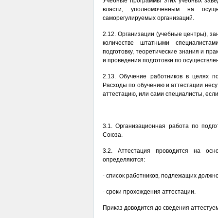
Учебные программы этих учебных зав
власти, уполномоченным на осуще
саморегулируемых организаций.
2.12. Организации (учебные центры), з
количестве штатными специалистам
подготовку, теоретические знания и пр
и проведения подготовки по осуществле
2.13. Обучение работников в целях 
Расходы по обучению и аттестации несу
аттестацию, или сами специалисты, если
3.1. Организационная работа по подго
Союза.
3.2. Аттестация проводится на осн
определяются:
- список работников, подлежащих должн
- сроки прохождения аттестации.
Приказ доводится до сведения аттестуем