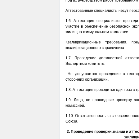
под их руководством работ требованиям
Аттестованные специалисты несут персо
1.6. Аттестация специалистов проводи
участие в обеспечение безопасной эк
жилищно-коммунальном комплексе.
Квалификационные требования, пре
квалификационного справочника.
1.7. Проведение должностной аттест
Экспертном комитете.
Не допускается проведение аттестац
сторонних организаций.
1.8. Аттестация проводится один раз в тр
1.9. Лица, не прошедшие проверку зн
комиссией.
1.10. Ответственность за своевременно
Союза.
2. Проведение проверки знаний и атте
жилищн