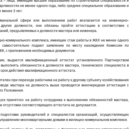
ста – лица, имеющие высшее образование по строительной специальности и
должностях не менее одного года, либо среднее специальное образование и
 менее 3 лет.
оммунальной сфере или выполнением работ возлагается на инженерно-
 другие должности, они обязаны пройти аттестацию в соответствие с
аний, предъявляемых к должности мастера или инженера.
о-коммунального комплекса, имеющие стаж работы в ЖКХ не менее одного
, самостоятельно подают заявление по месту нахождения Комиссии по
КК, с приложением необходимых документов.
цию, выдается квалификационный аттестат установленного Партнерством
 выполнять обязанности в должности мастера, технического специалиста в
 срок действия квалификационного аттестата.
телен при переходе работника на работу к другому субъекту хозяйствования
реводе мастера на должность выше проводится внеочередная аттестация с
го Положения.
пуск принятого на работу сотрудника к выполнению обязанностей мастера,
и отсутствии соответствующего аттестата не допускается.
 подготовки руководителей и специалистов организаций, осуществляющих
, управлению многоквартирными домами в жилищно-коммунальном комплексе.