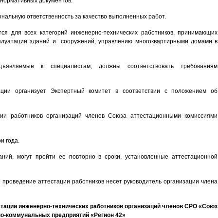
 нормативных документов.
нальную ответственность за качество выполненных работ.
тся для всех категорий инженерно-технических работников, принимающих
сплуатации зданий и сооружений, управлению многоквартирными домами в
дъявляемые к специалистам, должны соответствовать требованиям
ации организует Экспертный комитет в соответствии с положением об
ии работников организаций членов Союза аттестационными комиссиями
и года.
аний, могут пройти ее повторно в сроки, установленные аттестационной
е проведение аттестации работников несет руководитель организации члена
стации
инженерно-технических работников организаций членов
СРО «Союз
о-коммунальных предприятий «Регион 42»