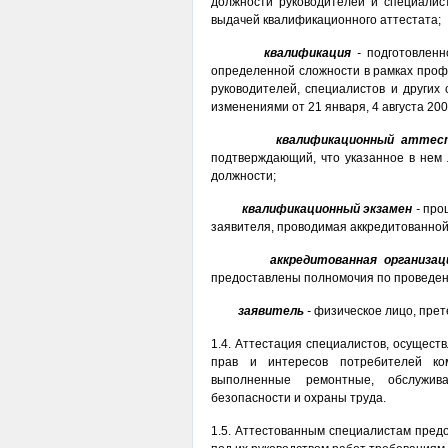
должности руководителей и специалис
выдачей квалификационного аттестата;
квалификация
-
подготовленн
определенной сложности в рамках проф
руководителей, специалистов и других 
изменениями от 21 января, 4 августа 200
квалификационный атте
подтверждающий, что указанное в нем 
должности;
квалификационный экзамен
-
про
заявителя, проводимая аккредитованной
аккредитованная организа
предоставлены полномочия по проведени
заявитель
-
физическое лицо, пре
1.4. Аттестация специалистов, осущест
прав и интересов потребителей ко
выполненные ремонтные, обслужив
безопасности и охраны труда.
1.5. Аттестованным специалистам пред