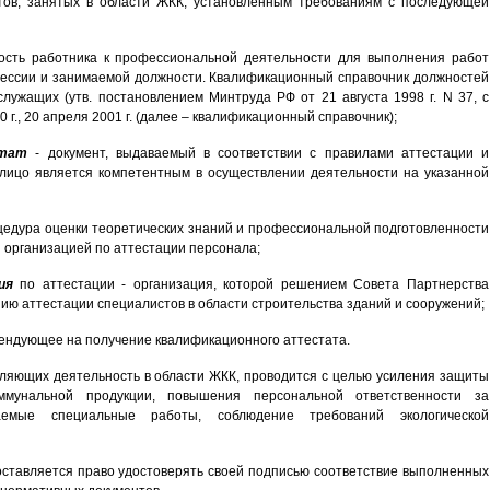
тов, занятых в области ЖКК, установленным требованиям с последующей
ость работника к профессиональной деятельности для выполнения работ
ессии и занимаемой должности. Квалификационный справочник должностей
служащих (утв. постановлением Минтруда РФ от 21 августа 1998 г. N 37, с
0 г., 20 апреля 2001 г. (далее – квалификационный справочник);
стат
- документ, выдаваемый в соответствии с правилами аттестации и
лицо является компетентным в осуществлении деятельности на указанной
цедура оценки теоретических знаний и профессиональной подготовленности
 организацией по аттестации персонала;
ция
по аттестации - организация, которой решением Совета Партнерства
ю аттестации специалистов в области строительства зданий и сооружений;
тендующее на получение квалификационного аттестата.
вляющих деятельность в области ЖКК, проводится с целью усиления защиты
ммунальной продукции, повышения персональной ответственности за
аемые специальные работы, соблюдение требований экологической
оставляется право удостоверять своей подписью соответствие выполненных