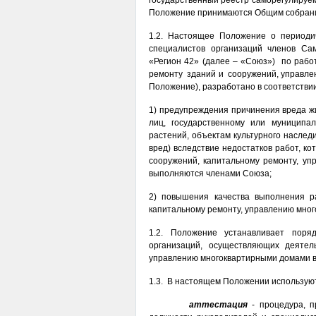
государственный реестр саморегулируе
Положение принимаются Общим собрани
1.2. Настоящее Положение о периоди
специалистов организаций членов Са
«Регион 42» (далее – «Союз») по рабо
ремонту зданий и сооружений, управле
Положение), разработано в соответстви
1) предупреждения причинения вреда ж
лиц, государственному или муниципа
растений, объектам культурного наслед
вред) вследствие недостатков работ, к
сооружений, капитальному ремонту, у
выполняются членами Союза;
2) повышения качества выполнения р
капитальному ремонту, управлению мно
1.2. Положение устанавливает поря
организаций, осуществляющих деятел
управлению многоквартирными домами в
1.3. В настоящем Положении использую
аттестация
- процедура, 