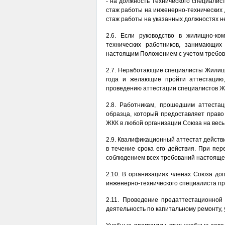
- на должность технического специали
стаж работы на инженерно-технических 
стаж работы на указанных должностях не
2.6. Если руководство в жилищно-к
технических работников, занимающих
настоящим Положением с учетом требов
2.7. Неработающие специалисты Жилищн
года и желающие пройти аттестацию
проведению аттестации специалистов Ж
2.8. Работникам, прошедшим аттеста
образца, который предоставляет право
ЖКК в любой организации Союза на весь
2.9. Квалификационный аттестат действи
в течение срока его действия. При пе
соблюдением всех требований настояще
2.10. В организациях членах Союза до
инженерно-технического специалиста пр
2.11. Проведение предаттестационной
деятельность по капитальному ремонту